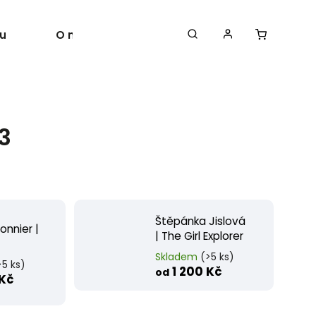
u
O nás
Autoři
 3
Štěpánka Jislová
onnier |
| The Girl Explorer
Skladem
(>5 ks)
>5 ks)
1 200 Kč
od
 Kč