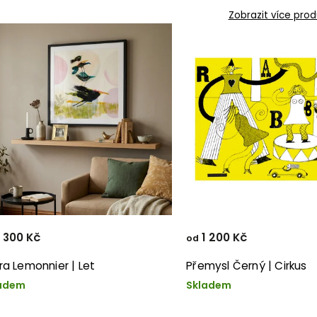
Zobrazit více prod
 300 Kč
1 200 Kč
od
ra Lemonnier | Let
Přemysl Černý | Cirkus
adem
Skladem