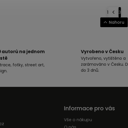
1
3
Nahoru
0 autorů na jednom
Vyrobeno v Česku
stě
Vytvořeno, vytištěno a
zarámováno v Česku. D
strace, fotky, street art,
do 3 dnů.
ign.
Informace pro vás
Vše o nákupu
cz
O nás