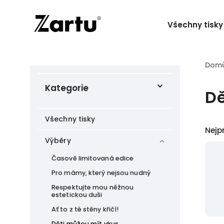
Všechny tisky
Dom
Kategorie
Dě
Všechny tisky
Nejp
Výběry
Časově limitovaná edice
Pro mámy, který nejsou nudný
Respektujte mou něžnou
estetickou duši
Ať to z té stěny křičí!
Děti můžou mít vkus