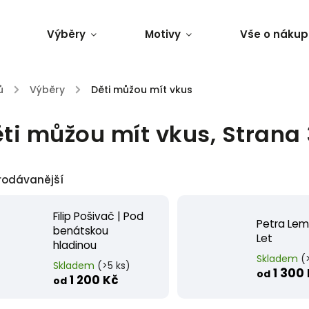
Výběry
Motivy
Vše o nákup
ů
/
Výběry
/
Děti můžou mít vkus
ti můžou mít vkus
, Strana
rodávanější
Filip Pošivač | Pod
Petra Lem
benátskou
Let
hladinou
Skladem
(
Skladem
(>5 ks)
1 300
od
1 200 Kč
od