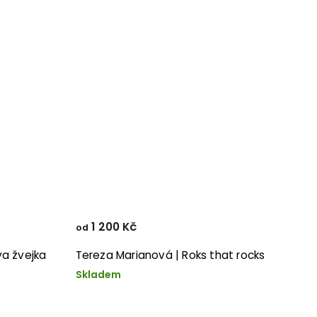
1 200 Kč
od
va žvejka
Tereza Marianová | Roks that rocks
Skladem