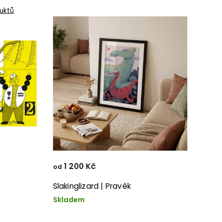
uktů
1 200 Kč
od
Slakinglizard | Pravěk
Skladem