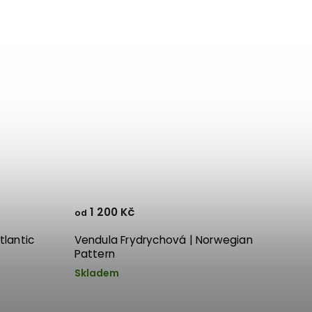
1 200 Kč
od
tlantic
Vendula Frydrychová | Norwegian
Pattern
Skladem