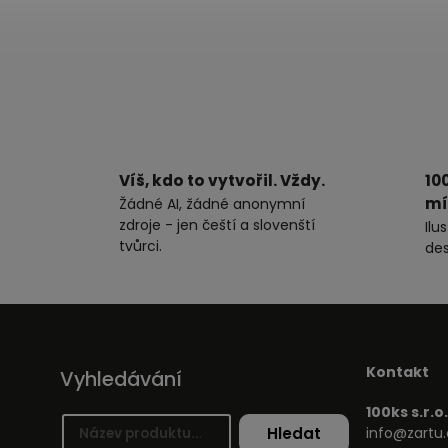
Víš, kdo to vytvořil. Vždy.
10
mí
Žádné AI, žádné anonymní
zdroje - jen čeští a slovenští
Ilu
tvůrci.
des
Kontakt
Vyhledávání
100ks s.r.o.
Hledat
info@zartu.