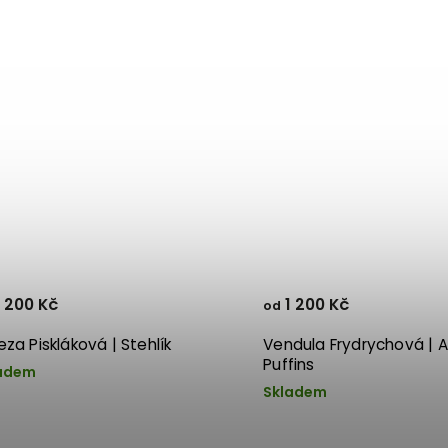
 200 Kč
1 200 Kč
od
eza Piskláková | Stehlík
Vendula Frydrychová | A
Puffins
adem
Skladem