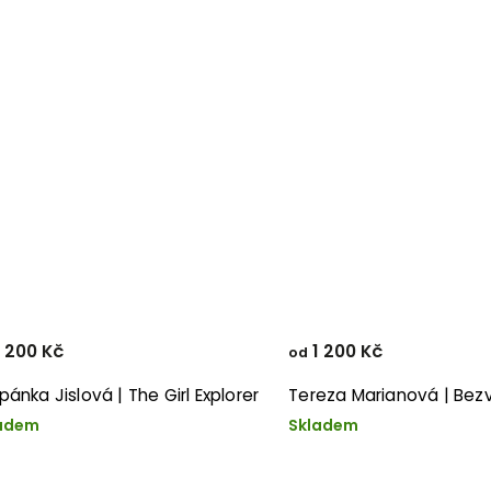
 200 Kč
1 200 Kč
od
pánka Jislová | The Girl Explorer
Tereza Marianová | Bez
adem
Skladem