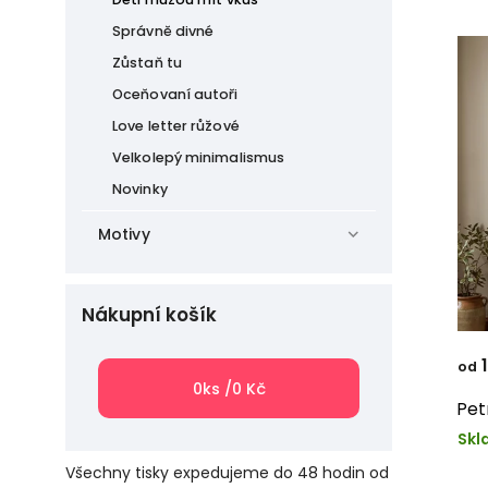
Správně divné
Zůstaň tu
Oceňovaní autoři
Love letter růžové
Velkolepý minimalismus
Novinky
Motivy
Nákupní košík
1
od
0
ks /
0 Kč
Pet
Skl
Všechny tisky expedujeme do 48 hodin od