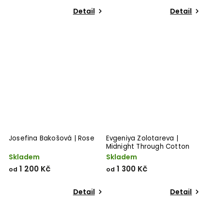
Detail
Detail
Josefina Bakošová | Rose
Evgeniya Zolotareva |
Midnight Through Cotton
Candy
Skladem
Skladem
1 200 Kč
1 300 Kč
od
od
Detail
Detail