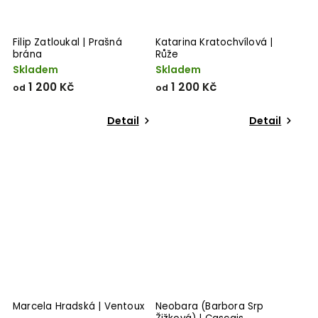
Filip Zatloukal | Prašná
Katarina Kratochvílová |
brána
Růže
Skladem
Skladem
1 200 Kč
1 200 Kč
od
od
Detail
Detail
Marcela Hradská | Ventoux
Neobara (Barbora Srp