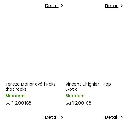
Detail
Detail
Tereza Marianová | Roks
Vincent Chignier | Pop
that rocks
Exotic
Skladem
Skladem
1 200 Kč
1 200 Kč
od
od
Detail
Detail