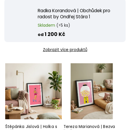
Radka Korandová | Obchůdek pro
radost by Ondřej Stára 1
Skladem
(>5 ks)
1 200 Kč
od
Zobrazit více produktů
Štěpánka Jislová | Holka s
Tereza Marianová | Bezva