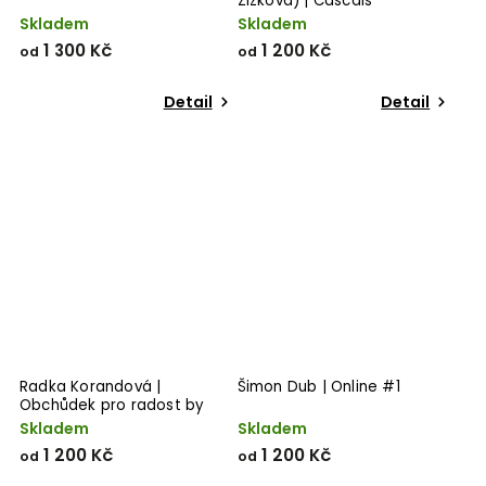
Žižková) | Cascais
Skladem
Skladem
1 300 Kč
1 200 Kč
od
od
Detail
Detail
Radka Korandová |
Šimon Dub | Online #1
Obchůdek pro radost by
Ondřej Stára 1
Skladem
Skladem
1 200 Kč
1 200 Kč
od
od