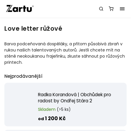
Love letter růžové
Barva podceňovaná dospěláky, a přitom působivá zbraň v
rukou našich talentovaných autorů. Jestli chcete mít na
stěně neokoukanou frajeřinku, zkuste sáhnout po růžových
printech.
Nejprodávanější
Radka Korandová | Obchůdek pro
radost by Ondřej Stára 2
Skladem
(>5 ks)
1 200 Kč
od