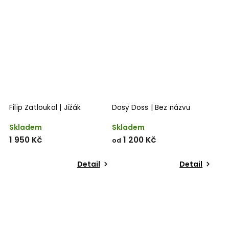
Filip Zatloukal | Jižák
Dosy Doss | Bez názvu
Skladem
Skladem
1 950 Kč
1 200 Kč
od
Detail
Detail