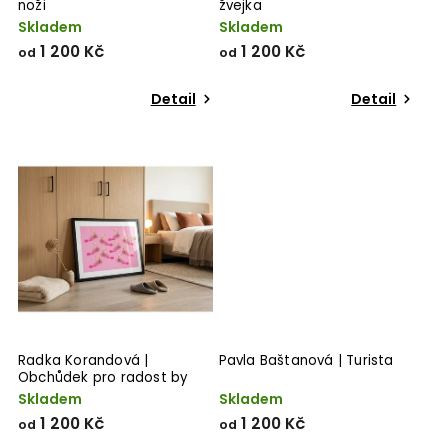
noži
žvejka
Skladem
Skladem
1 200 Kč
1 200 Kč
od
od
Detail
Detail
Radka Korandová |
Pavla Baštanová | Turista
Obchůdek pro radost by
Ondřej Stára 2
Skladem
Skladem
1 200 Kč
1 200 Kč
od
od