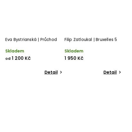
Eva Bystrianská | Průchod
Filip Zatloukal | Bruxelles 5
Skladem
Skladem
1 200 Kč
1 950 Kč
od
Detail
Detail