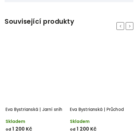
Související produkty
Previous
Next
i
Eva Bystrianská | Jarní sníh
Eva Bystrianská | Průchod
E
Skladem
Skladem
S
1 200 Kč
1 200 Kč
od
od
o