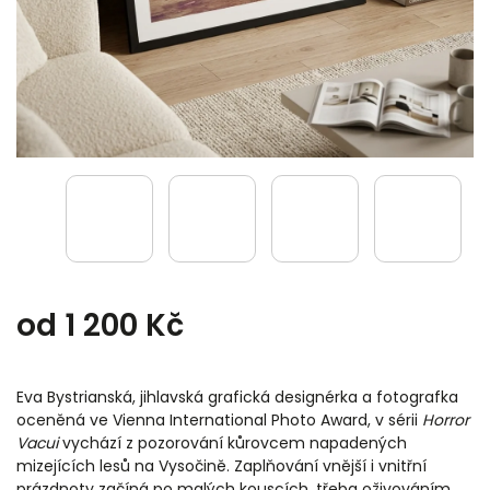
od
1 200 Kč
Eva Bystrianská, jihlavská grafická designérka a fotografka
oceněná ve Vienna International Photo Award, v sérii
Horror
Vacui
vychází z pozorování kůrovcem napadených
mizejících lesů na Vysočině. Zaplňování vnější i vnitřní
prázdnoty začíná po malých kouscích, třeba oživováním