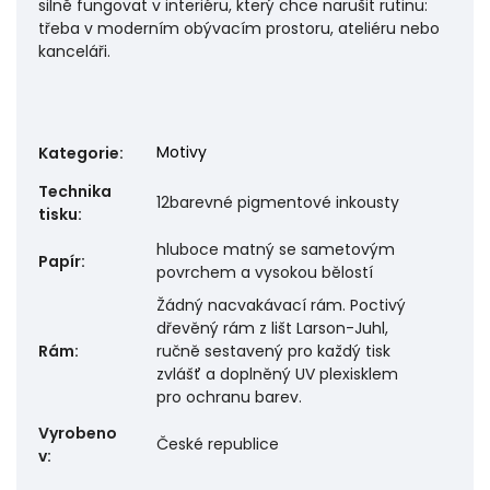
silně fungovat v interiéru, který chce narušit rutinu:
třeba v moderním obývacím prostoru, ateliéru nebo
kanceláři.
Motivy
Kategorie
:
Technika
12barevné pigmentové inkousty
tisku
:
hluboce matný se sametovým
Papír
:
povrchem a vysokou bělostí
Žádný nacvakávací rám. Poctivý
dřevěný rám z lišt Larson-Juhl,
Rám
:
ručně sestavený pro každý tisk
zvlášť a doplněný UV plexisklem
pro ochranu barev.
Vyrobeno
České republice
v
: