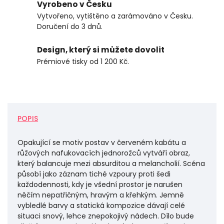
Vyrobeno v Česku
Vytvořeno, vytištěno a zarámováno v Česku.
Doručení do 3 dnů.
Design, který si můžete dovolit
Prémiové tisky od 1 200 Kč.
POPIS
Opakující se motiv postav v červeném kabátu a
růžových nafukovacích jednorožců vytváří obraz,
který balancuje mezi absurditou a melancholií. Scéna
působí jako záznam tiché vzpoury proti šedi
každodennosti, kdy je všední prostor je narušen
něčím nepatřičným, hravým a křehkým. Jemně
vybledlé barvy a statická kompozice dávají celé
situaci snový, lehce znepokojivý nádech. Dílo bude