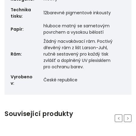
Technika
12barevné pigmentové inkousty
tisku
:
hluboce matný se sametovým
Papír
:
povrchem a vysokou bělostí
Žádný nacvakávací rám. Poctivý
dřevěný rám z lišt Larson-Juhl,
Rám
:
ručně sestavený pro každý tisk
zvlášť a doplněný UV plexisklem
pro ochranu barev.
Vyrobeno
České republice
v
:
Související produkty
Previous
Next