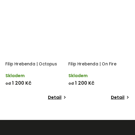
Filip Hrebenda | Octopus
Filip Hrebenda | On Fire
F
Skladem
Skladem
S
1 200 Kč
1 200 Kč
od
od
o
Detail
Detail