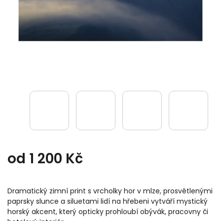
od
1 200 Kč
Dramatický zimní print s vrcholky hor v mlze, prosvětlenými
paprsky slunce a siluetami lidí na hřebeni vytváří mystický
horský akcent, který opticky prohloubí obývák, pracovny či