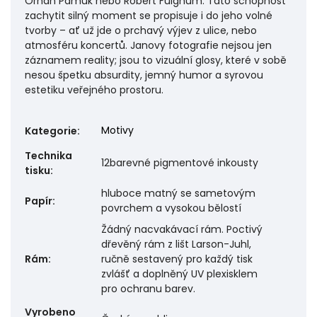
Orhan Pamuk nebo Robert Fulghum. Tato schopnost
zachytit silný moment se propisuje i do jeho volné
tvorby – ať už jde o prchavý výjev z ulice, nebo
atmosféru koncertů. Janovy fotografie nejsou jen
záznamem reality; jsou to vizuální glosy, které v sobě
nesou špetku absurdity, jemný humor a syrovou
estetiku veřejného prostoru.
Motivy
Kategorie
:
Technika
12barevné pigmentové inkousty
tisku
:
hluboce matný se sametovým
Papír
:
povrchem a vysokou bělostí
Žádný nacvakávací rám. Poctivý
dřevěný rám z lišt Larson-Juhl,
Rám
:
ručně sestavený pro každý tisk
zvlášť a doplněný UV plexisklem
pro ochranu barev.
Vyrobeno