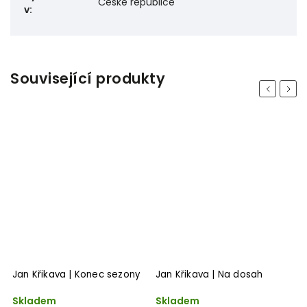
České republice
v
:
Související produkty
Previous
Next
Jan Křikava | Konec sezony
Jan Křikava | Na dosah
J
Skladem
Skladem
S