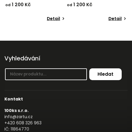
1 200 Kč
1 200 Kč
od
od
o
Detail
Detail
Vyhledávání
Hledat
Kontakt
100ks s.r.o.
info@zartu.cz
+420 608 326 963
IČ: 11864770