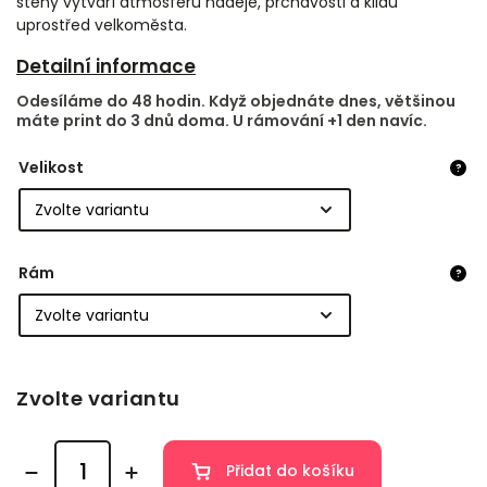
stěny vytváří atmosféru naděje, prchavosti a klidu
uprostřed velkoměsta.
Detailní informace
Odesíláme do 48 hodin. Když objednáte dnes, většinou
máte print do 3 dnů doma. U rámování +1 den navíc.
Velikost
?
Rám
?
Zvolte variantu
Přidat do košíku