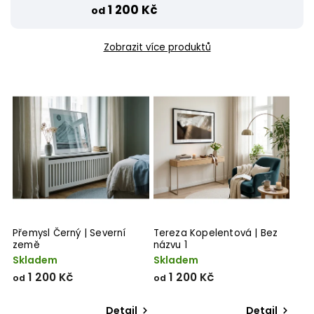
1 200 Kč
od
Zobrazit více produktů
Přemysl Černý | Severní
Tereza Kopelentová | Bez
země
názvu 1
Skladem
Skladem
1 200 Kč
1 200 Kč
od
od
Detail
Detail