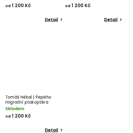
1 200 Kč
1 200 Kč
od
od
Detail
Detail
Tomáš Hékal | Pepého
migrační ptakoptéra
Skladem
1 200 Kč
od
Detail