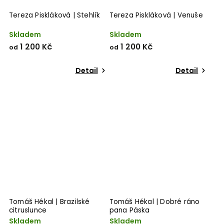
Tereza Piskláková | Stehlík
Tereza Piskláková | Venuše
Skladem
Skladem
1 200 Kč
1 200 Kč
od
od
Detail
Detail
Tomáš Hékal | Brazilské
Tomáš Hékal | Dobré ráno
citruslunce
pana Páska
Skladem
Skladem