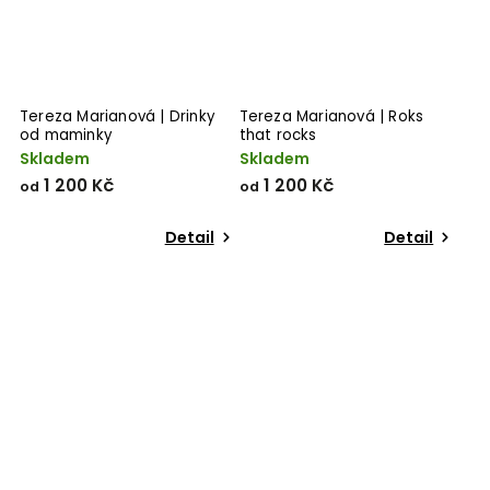
Tereza Marianová | Drinky
Tereza Marianová | Roks
od maminky
that rocks
Skladem
Skladem
1 200 Kč
1 200 Kč
od
od
Detail
Detail