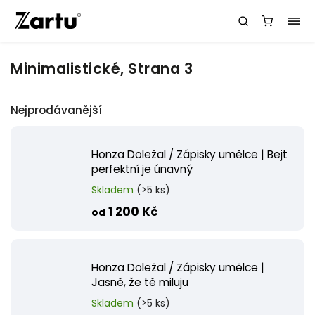
Minimalistické
, Strana 3
Nejprodávanější
Honza Doležal / Zápisky umělce | Bejt
perfektní je únavný
Skladem
(>5 ks)
1 200 Kč
od
Honza Doležal / Zápisky umělce |
Jasně, že tě miluju
Skladem
(>5 ks)