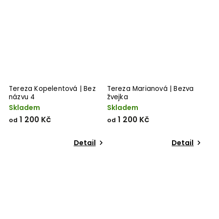
Tereza Kopelentová | Bez
Tereza Marianová | Bezva
názvu 4
žvejka
Skladem
Skladem
1 200 Kč
1 200 Kč
od
od
Detail
Detail