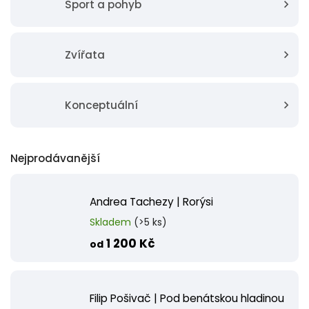
Sport a pohyb
Zvířata
Konceptuální
Nejprodávanější
Andrea Tachezy | Rorýsi
Skladem
(>5 ks)
1 200 Kč
od
Filip Pošivač | Pod benátskou hladinou