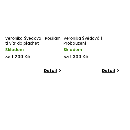
Veronika Švédová | Posílám
Veronika Švédová |
ti vítr do plachet
Probouzení
Skladem
Skladem
1 200 Kč
1 300 Kč
od
od
Detail
Detail