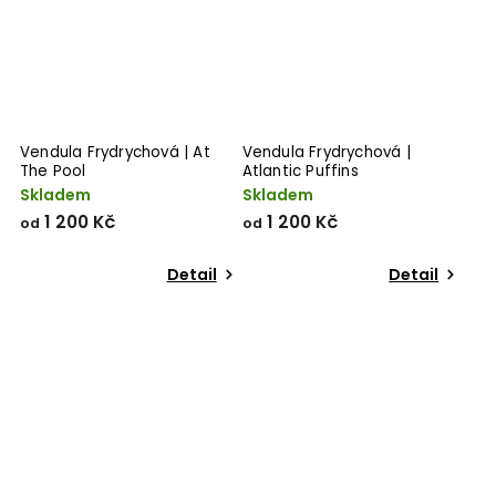
Vendula Frydrychová | At
Vendula Frydrychová |
The Pool
Atlantic Puffins
Skladem
Skladem
1 200 Kč
1 200 Kč
od
od
Detail
Detail