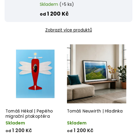
Skladem
(>5 ks)
1 200 Kč
od
Zobrazit více produktů
Tomáš Hékal | Pepého
Tomáš Neuwirth | Hladinka
migrační ptakoptéra
Skladem
Skladem
1 200 Kč
1 200 Kč
od
od