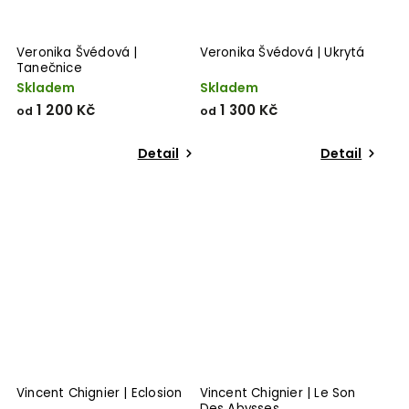
Veronika Švédová |
Veronika Švédová | Ukrytá
Tanečnice
Skladem
Skladem
1 200 Kč
1 300 Kč
od
od
Detail
Detail
Vincent Chignier | Eclosion
Vincent Chignier | Le Son
Des Abysses