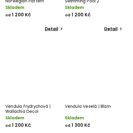
Norwegian Pattern
Swimming Pool 2
Skladem
Skladem
1 200 Kč
1 200 Kč
od
od
Detail
Detail
Vendula Frydrychová |
Vendula Veselá | Blam
Wallachia Decor
Skladem
Skladem
1 200 Kč
1 300 Kč
od
od