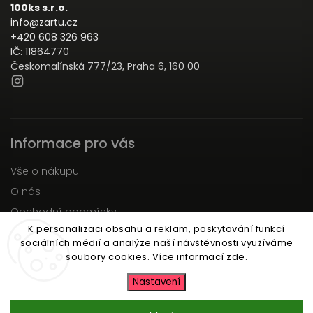
100ks s.r.o.
info@zartu.cz
+420 608 326 963
IČ: 11864770
Českomalínská 777/23, Praha 6, 160 00
Informace pro vás
Vše o nákupu
O nás
Obchodní podmínky
K personalizaci obsahu a reklam, poskytování funkcí
Podmínky ochrany osobních údajů
sociálních médií a analýze naší návštěvnosti využíváme
Moje objednávka
soubory cookies. Více informací
zde
.
Nastavení
Copyright 2026
Zartu.cz
. Všechna práva vyhrazena.