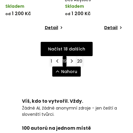
Skladem
Skladem
1 200 Kč
1 200 Kč
od
od
Detail
Detail
Načíst 18 dalších
1
19
20
Nahoru
Víš, kdo to vytvořil. Vždy.
Žádné AI, žádné anonymní zdroje - jen čeští a
slovenští tvůrci.
100 autorů na jednom místě