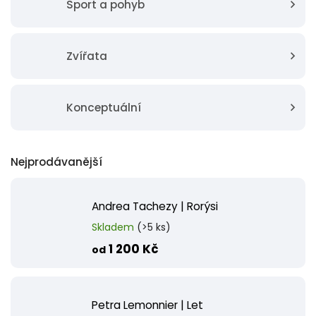
Sport a pohyb
Zvířata
Konceptuální
Nejprodávanější
Andrea Tachezy | Rorýsi
Skladem
(>5 ks)
1 200 Kč
od
Petra Lemonnier | Let