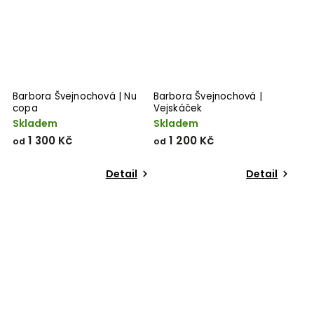
Barbora Švejnochová | Nu
Barbora Švejnochová |
copa
Vejskáček
Skladem
Skladem
1 300 Kč
1 200 Kč
od
od
Detail
Detail