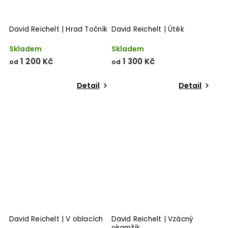
David Reichelt | Hrad Točník
David Reichelt | Útěk
Skladem
Skladem
1 200 Kč
1 300 Kč
od
od
Detail
Detail
David Reichelt | V oblacích
David Reichelt | Vzácný
okamžik