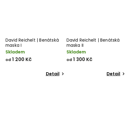
David Reichelt | Benátská
David Reichelt | Benátská
maska I
maska II
Skladem
Skladem
1 200 Kč
1 300 Kč
od
od
Detail
Detail