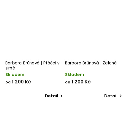
Barbora Brůnová | Ptáčci v
Barbora Brůnová | Zelená
zimě
Skladem
Skladem
1 200 Kč
1 200 Kč
od
od
Detail
Detail