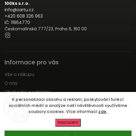
100ks s.r.o.
info@zartu.cz
+420 608 326 963
IČ: 11864770
Českomalínská 777/23, Praha 6, 160 00
Informace pro vás
Vše o nákupu
O nás
Obchodní podmínky
K personalizaci obsahu a reklam, poskytování funkcí
Podmínky ochrany osobních údajů
sociálních médií a analýze naší návštěvnosti využíváme
Moje objednávka
soubory cookies. Více informací
zde
.
Nastavení
Copyright 2026
Zartu.cz
. Všechna práva vyhrazena.