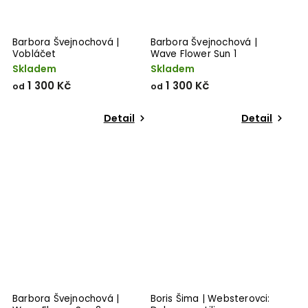
Barbora Švejnochová |
Barbora Švejnochová |
Vobláčet
Wave Flower Sun 1
Skladem
Skladem
1 300 Kč
1 300 Kč
od
od
Detail
Detail
Barbora Švejnochová |
Boris Šima | Websterovci: