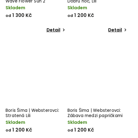
Wave Flower Sun 2
Dobru noc, Lili
Skladem
Skladem
1 300 Kč
1 200 Kč
od
od
Detail
Detail
Boris Šima | Websterovci:
Boris Šima | Websterovci:
Stratená Lili
Zábava medzi papričkami
Skladem
Skladem
1 200 Kč
1 200 Kč
od
od