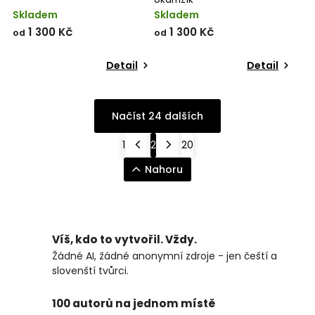
Skladem
Skladem
1 300 Kč
1 300 Kč
od
od
Detail
Detail
Načíst 24 dalších
1
2
20
Nahoru
Víš, kdo to vytvořil. Vždy.
Žádné AI, žádné anonymní zdroje - jen čeští a
slovenští tvůrci.
100 autorů na jednom místě