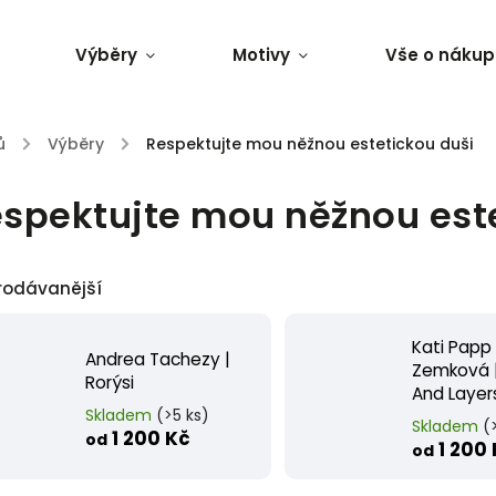
Výběry
Motivy
Vše o nákup
ů
/
Výběry
/
Respektujte mou něžnou estetickou duši
spektujte mou něžnou est
rodávanější
Kati Papp
Andrea Tachezy |
Zemková |
Rorýsi
And Layer
Skladem
(>5 ks)
Skladem
(
1 200 Kč
od
1 200
od