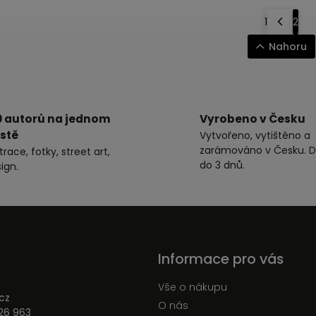
1
2
Nahoru
0 autorů na jednom
Vyrobeno v Česku
stě
Vytvořeno, vytištěno a
zarámováno v Česku. D
strace, fotky, street art,
do 3 dnů.
ign.
Informace pro vás
Vše o nákupu
cz
O nás
26 963