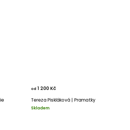
1 200 Kč
od
ie
Tereza Piskláková | Pramatky
Skladem