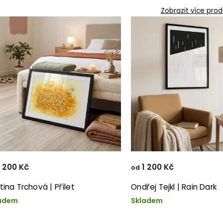
Zobrazit více prod
 200 Kč
1 200 Kč
od
tina Trchová | Přílet
Ondřej Tejkl | Rain Dark
adem
Skladem