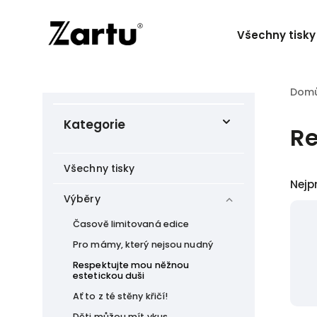
Všechny tisky
Dom
Kategorie
Re
Všechny tisky
Nejp
Výběry
Časově limitovaná edice
Pro mámy, který nejsou nudný
Respektujte mou něžnou
estetickou duši
Ať to z té stěny křičí!
Děti můžou mít vkus