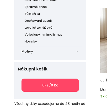
Správně divné
Zůstaň tu
Oceňovaní autoři
Love letter růžové
Velkolepý minimalismus
Novinky
Motivy
Nákupní košík
1
od
0
ks /
0 Kč
Mar
Skl
Všechny tisky expedujeme do 48 hodin od