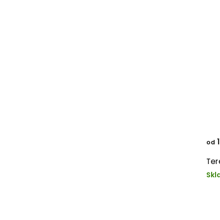
1
od
Ter
Skl