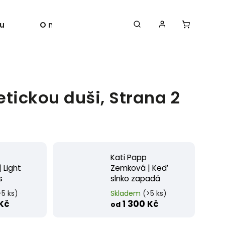
u
O nás
Autoři
etickou duši
, Strana 2
Kati Papp
 Light
Zemková | Keď
s
slnko zapadá
>5 ks)
Skladem
(>5 ks)
 Kč
1 300 Kč
od