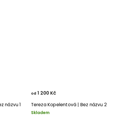
1 200 Kč
od
ez názvu 1
Tereza Kopelentová | Bez názvu 2
Skladem