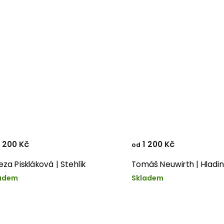
 200 Kč
1 200 Kč
od
eza Piskláková | Stehlík
Tomáš Neuwirth | Hladi
adem
Skladem