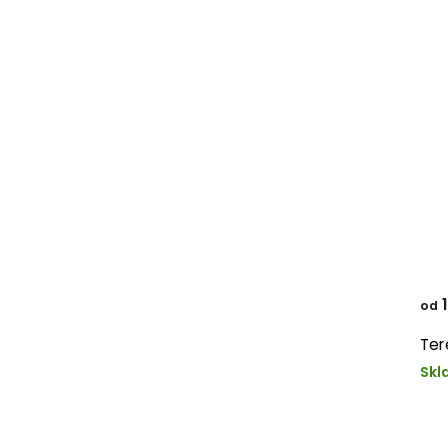
1
od
Ter
Skl