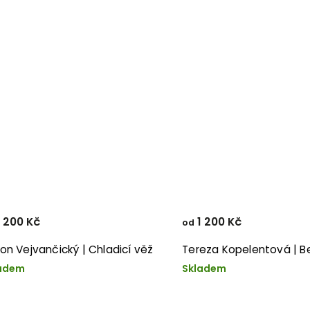
 200 Kč
1 200 Kč
od
on Vejvančický | Chladicí věž
Tereza Kopelentová | B
adem
Skladem