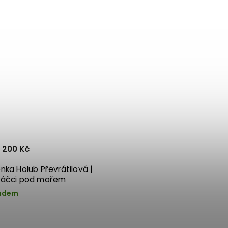
 200 Kč
nka Holub Převrátilová |
áčci pod mořem
adem