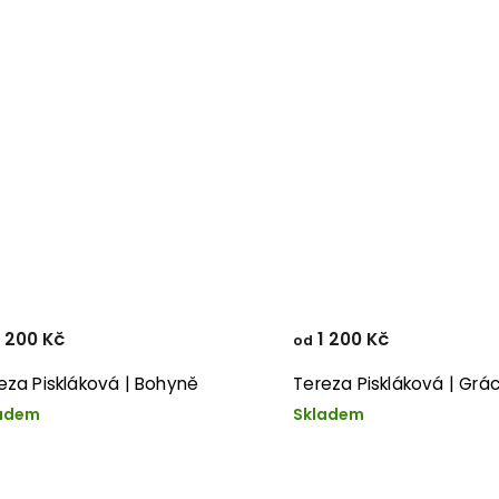
 200 Kč
1 200 Kč
od
eza Piskláková | Bohyně
Tereza Piskláková | Grác
adem
Skladem