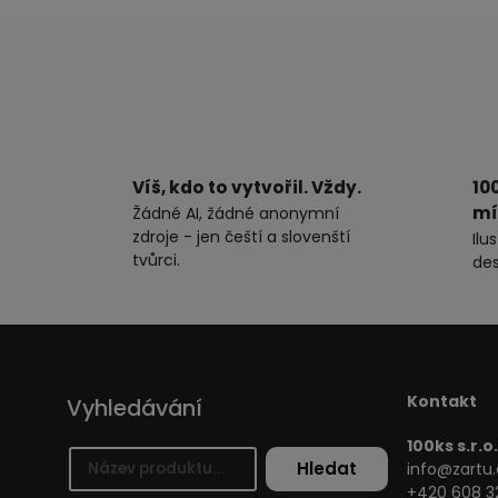
Víš, kdo to vytvořil. Vždy.
10
mí
Žádné AI, žádné anonymní
zdroje - jen čeští a slovenští
Ilu
tvůrci.
des
Kontakt
Vyhledávání
100ks s.r.o.
Hledat
info@zartu.
+420 608 3