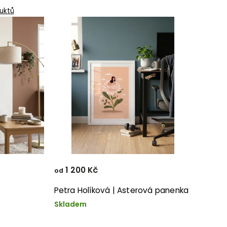
uktů
1 200 Kč
od
Petra Holíková | Asterová panenka
Skladem