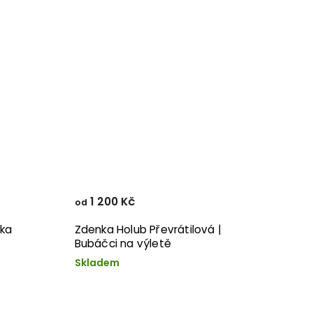
1 200 Kč
od
nka
Zdenka Holub Převrátilová |
Bubáčci na výletě
Skladem