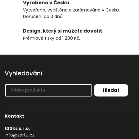
Vyrobeno v Česku
Vytvořeno, vytištěno a zarámováno v Česku.
Doručení do 3 dnů.
Design, který si můžete dovolit
Prémiové tisky od 1 200 Kč.
Vyhledávání
Hledat
Kontakt
100ks s.r.o.
info@zartu.cz