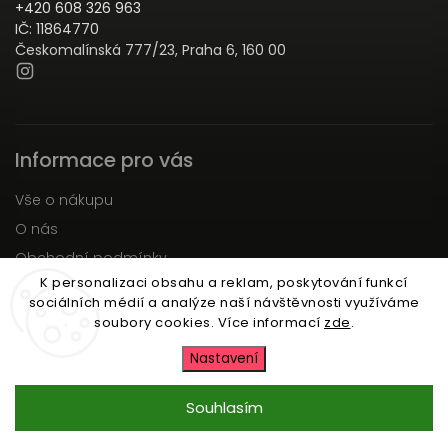
+420 608 326 963
IČ: 11864770
Českomalínská 777/23, Praha 6, 160 00
Informace pro vás
Vše o nákupu
O nás
Obchodní podmínky
K personalizaci obsahu a reklam, poskytování funkcí
Podmínky ochrany osobních údajů
sociálních médií a analýze naší návštěvnosti využíváme
Moje objednávka
soubory cookies. Více informací
zde
.
Nastavení
Copyright 2026
Zartu.cz
. Všechna práva vyhrazena.
Upravit nastavení cookies
Souhlasím