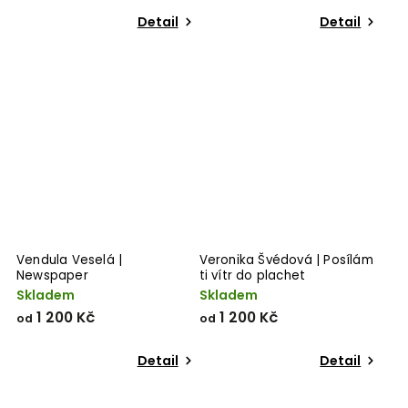
Detail
Detail
Vendula Veselá |
Veronika Švédová | Posílám
Newspaper
ti vítr do plachet
Skladem
Skladem
1 200 Kč
1 200 Kč
od
od
Detail
Detail