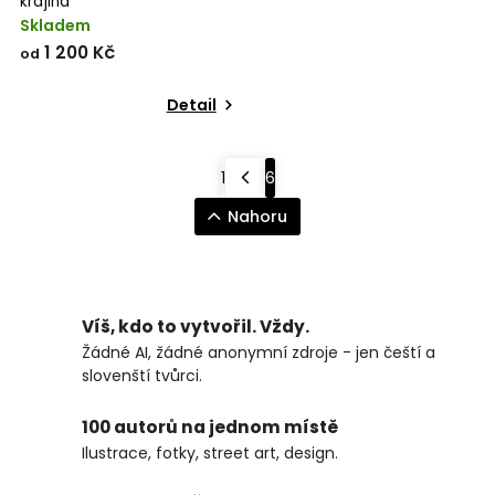
krajina
Skladem
1 200 Kč
od
Detail
1
6
Nahoru
Víš, kdo to vytvořil. Vždy.
Žádné AI, žádné anonymní zdroje - jen čeští a
slovenští tvůrci.
100 autorů na jednom místě
Ilustrace, fotky, street art, design.