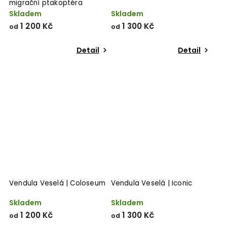
migrační ptakoptéra
Skladem
Skladem
1 200 Kč
1 300 Kč
od
od
Detail
Detail
Vendula Veselá | Coloseum
Vendula Veselá | Iconic
Skladem
Skladem
1 200 Kč
1 300 Kč
od
od