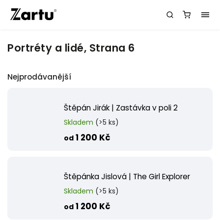
Portréty a lidé
, Strana 6
Nejprodávanější
Štěpán Jirák | Zastávka v poli 2
Skladem
(>5 ks)
1 200 Kč
od
Štěpánka Jislová | The Girl Explorer
Skladem
(>5 ks)
1 200 Kč
od