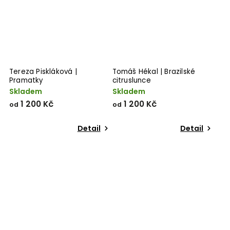
Tereza Piskláková |
Tomáš Hékal | Brazilské
Pramatky
citruslunce
Skladem
Skladem
1 200 Kč
1 200 Kč
od
od
Detail
Detail