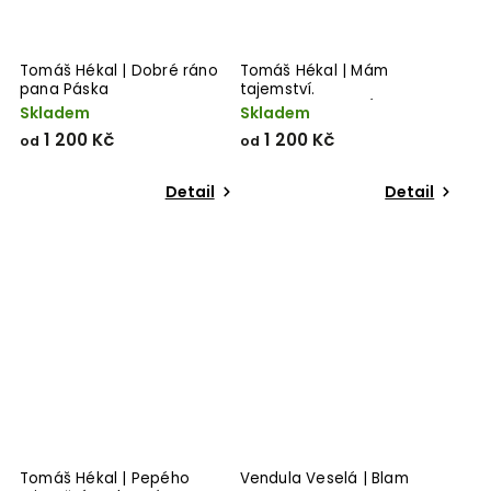
Tomáš Hékal | Dobré ráno
Tomáš Hékal | Mám
pana Páska
tajemství.
Jsem...totiž...RORÝS
Skladem
Skladem
1 200 Kč
1 200 Kč
od
od
Detail
Detail
Tomáš Hékal | Pepého
Vendula Veselá | Blam