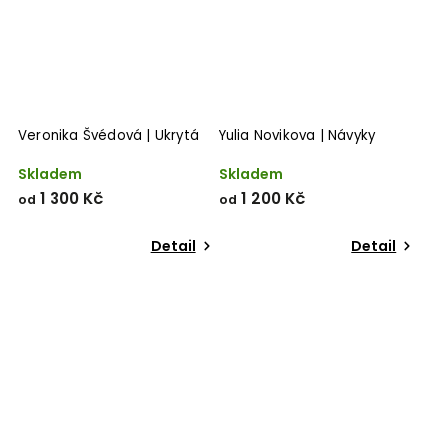
Veronika Švédová | Ukrytá
Yulia Novikova | Návyky
Skladem
Skladem
1 300 Kč
1 200 Kč
od
od
Detail
Detail