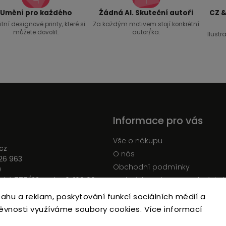
Umění pro každého
Žádná AI. Skuteční autoři
CZ &
itní designové printy, které si
Za každým motivem stojí konkrétní
můžete dovolit.
autor/ka.
Ilustra
Informace pro vás
Vše o nákupu
cz
O nás
26 963
Obchodní podmínky
0
ká 777/23, Praha 6, 160 00
Podmínky ochrany osobních ú
Moje objednávka
sahu a reklam, poskytování funkcí sociálních médií a
ěvnosti využíváme soubory cookies. Více informací