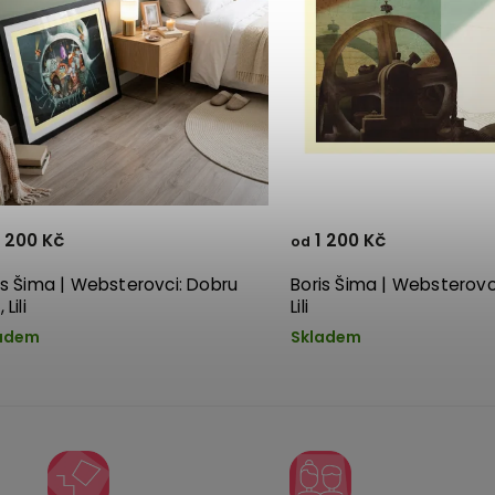
 200 Kč
1 200 Kč
od
is Šima | Websterovci: Dobru
Boris Šima | Websterovc
 Lili
Lili
adem
Skladem