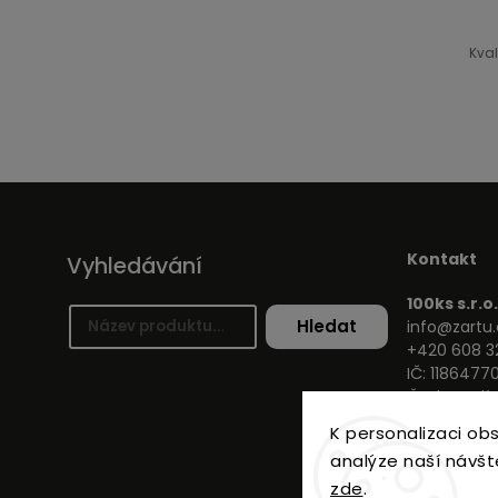
Kval
Kontakt
Vyhledávání
100ks s.r.o.
Hledat
info@zartu.
+420 608 3
IČ: 1186477
Českomalíns
K personalizaci ob
analýze naší návšt
zde
.