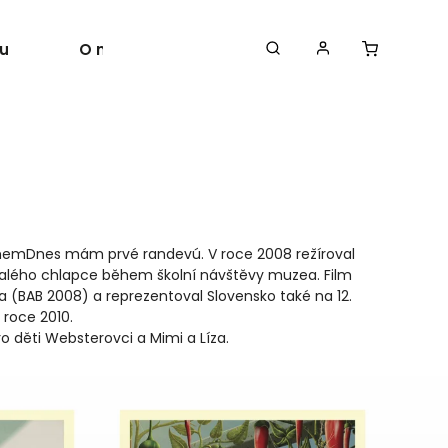
u
O nás
Autoři
lmem
Dnes mám prvé randevú. V roce 2008 režíroval
malého chlapce během školní návštěvy muzea. Film
va (BAB 2008) a reprezentoval Slovensko také na 12.
 roce 2010.
děti Websterovci a Mimi a Líza.