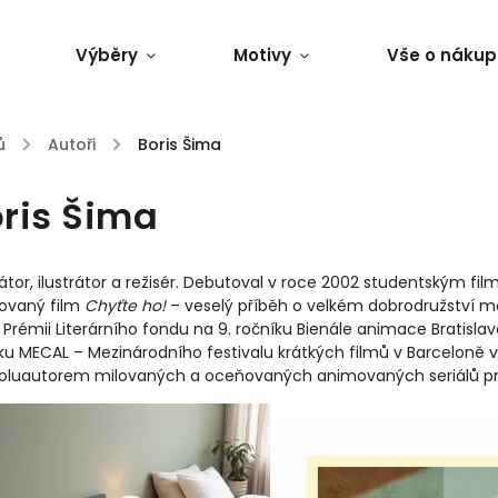
Výběry
Motivy
Vše o nákup
ů
/
/
Boris Šima
ris Šima
tor, ilustrátor a režisér. Debutoval v roce 2002 studentským fi
ovaný film
Chyťte ho!
– veselý příběh o velkém dobrodružství 
l Prémii Literárního fondu na 9. ročníku Bienále animace Bratisla
ku MECAL – Mezinárodního festivalu krátkých filmů v Barceloně v
oluautorem milovaných a oceňovaných animovaných seriálů pro 