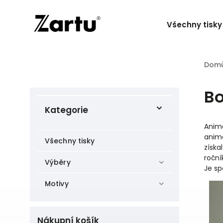
Všechny tisky
Dom
Bo
Kategorie
Animá
anim
Všechny tisky
získa
roční
Výběry
Je sp
Motivy
Nákupní košík