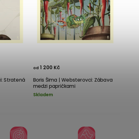
1 200 Kč
od
i: Stratená
Boris Šima | Websterovci: Zábava
medzi papričkami
Skladem