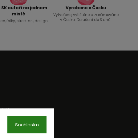
 SK autoři na jednom
Vyrobeno v Česku
místě
Vytvořeno, vytištěno a zarámováno
v Česku. Doručení do 3 dnů.
ce, fotky, street art, design.
dajů
Souhlasím