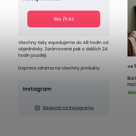
0
ks /
0 Kč
Všechny tisky expedujeme do 48 hodin od
objednávky. Zarámované pak o dalších 24
hodin později.
1
od
Doprava zdrama na všechny produkty.
Bor
noc,
Instagram
Skl
Sledovat na Instagramu