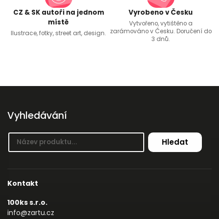
CZ & SK autoři na jednom
Vyrobeno v Česku
místě
Vytvořeno, vytištěno a
zarámováno v Česku. Doručení do
Ilustrace, fotky, street art, design.
3 dnů.
Vyhledávání
Hledat
Kontakt
100ks s.r.o.
info@zartu.cz