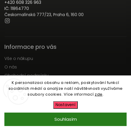
+420 608 326 963
IČ: 11864770
Českomalínská 777/23, Praha 6, 160 00
Informace pro vás
Vše o nákupu
O nás
Obchodní podmínky
K personalizaci obsahu a reklam, poskytování funkcí
Podmínky ochrany osobních údajů
sociálních médií a analýze naší návštěvnosti využíváme
Moje objednávka
soubory cookies. Více informací
zde
.
Nastavení
Copyright 2026
Zartu.cz
. Všechna práva vyhrazena.
Upravit nastavení cookies
Souhlasím