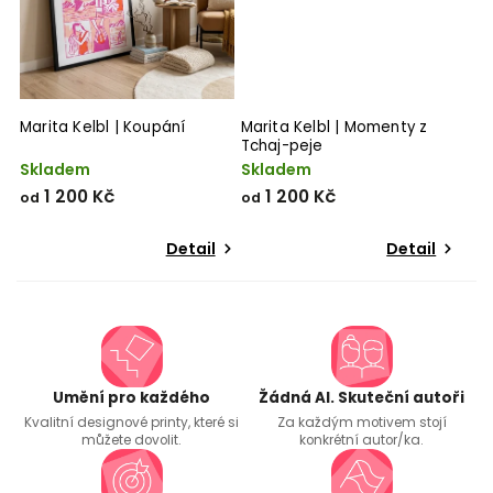
Marita Kelbl | Koupání
Marita Kelbl | Momenty z
Tchaj-peje
Skladem
Skladem
1 200 Kč
1 200 Kč
od
od
Detail
Detail
Umění pro každého
Žádná AI. Skuteční autoři
Kvalitní designové printy, které si
Za každým motivem stojí
můžete dovolit.
konkrétní autor/ka.