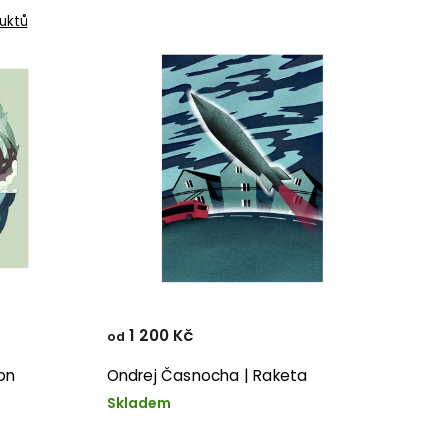
uktů
1 200 Kč
od
ion
Ondrej Časnocha | Raketa
Skladem