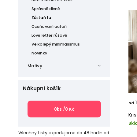
Správně divné
Zůstaň tu
Oceňovaní autoři
Love letter růžové
Velkolepý minimalismus
Novinky
Motivy
Nákupní košík
1
od
0
ks /
0 Kč
Kri
Skl
Všechny tisky expedujeme do 48 hodin od