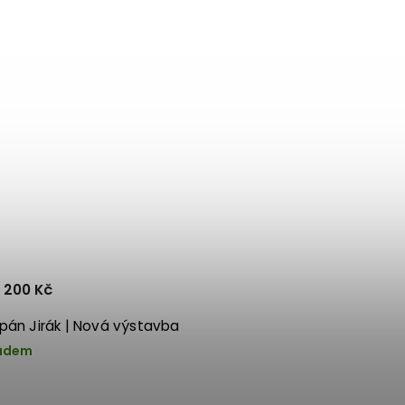
 200 Kč
pán Jirák | Nová výstavba
adem