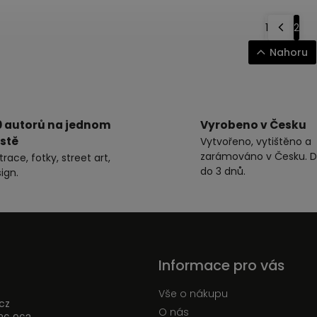
1
2
Nahoru
0 autorů na jednom
Vyrobeno v Česku
stě
Vytvořeno, vytištěno a
zarámováno v Česku. D
strace, fotky, street art,
do 3 dnů.
ign.
Informace pro vás
Vše o nákupu
cz
O nás