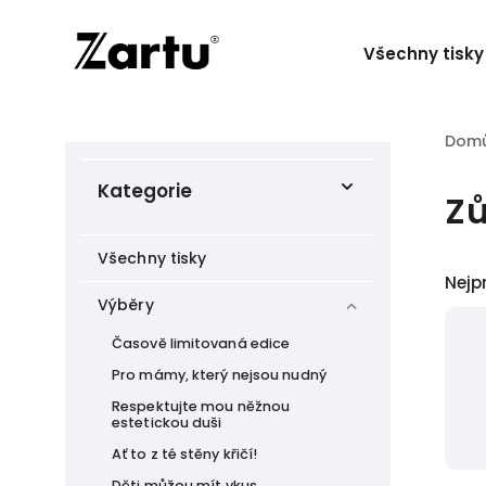
Všechny tisky
Dom
Kategorie
Zů
Všechny tisky
Nejp
Výběry
Časově limitovaná edice
Pro mámy, který nejsou nudný
Respektujte mou něžnou
estetickou duši
Ať to z té stěny křičí!
Děti můžou mít vkus