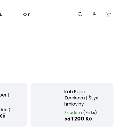
u
O nás
Autoři
Kati Papp
ber |
Zemková | Štyri
hmloviny
>5 ks)
Skladem
(>5 ks)
 Kč
1 200 Kč
od