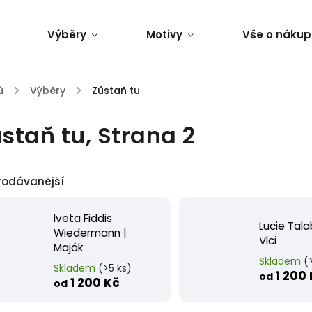
Výběry
Motivy
Vše o nákup
ů
/
Výběry
/
Zůstaň tu
staň tu
, Strana 2
rodávanější
Iveta Fiddis
Lucie Tala
Wiedermann |
Vlci
Maják
Skladem
(
Skladem
(>5 ks)
1 200
od
1 200 Kč
od