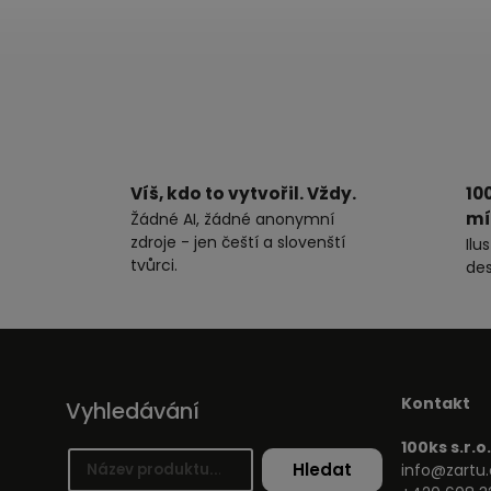
Víš, kdo to vytvořil. Vždy.
10
mí
Žádné AI, žádné anonymní
zdroje - jen čeští a slovenští
Ilu
tvůrci.
des
Kontakt
Vyhledávání
100ks s.r.o.
Hledat
info@zartu.