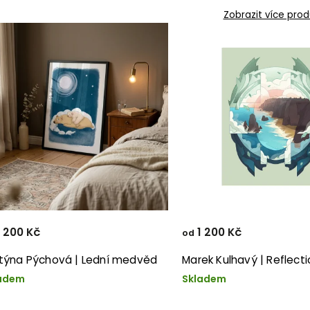
Zobrazit více prod
 200 Kč
1 200 Kč
od
stýna Pýchová | Lední medvěd
Marek Kulhavý | Reflect
adem
Skladem