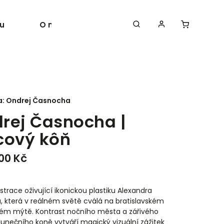
u
O nás
Autoři
a:
Ondrej Časnocha
rej Časnocha |
cový kôň
200 Kč
strace oživující ikonickou plastiku Alexandra
ka, která v reálném světě cválá na bratislavském
ém mýtě. Kontrast nočního města a zářivého
slunečního koně vytváří magický vizuální zážitek