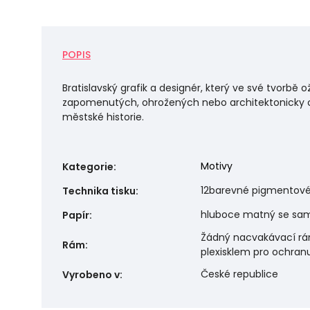
POPIS
Bratislavský grafik a designér, který ve své tvorbě 
zapomenutých, ohrožených nebo architektonicky c
městské historie.
Motivy
Kategorie
:
12barevné pigmentové
Technika tisku
:
hluboce matný se sa
Papír
:
Žádný nacvakávací rám.
Rám
:
plexisklem pro ochran
České republice
Vyrobeno v
: