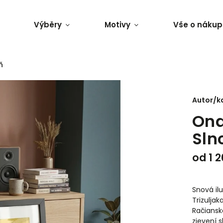
Výběry
Motivy
Vše o nákup
ň
Autor/k
Ond
Sln
od
1 
Snová ilu
Trizulja
Račiansk
zjevení 