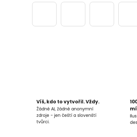
Víš, kdo to vytvořil. Vždy.
10
mí
Žádné AI, žádné anonymní
zdroje - jen čeští a slovenští
Ilu
tvůrci.
des