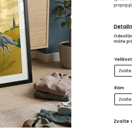
propojuj
Detail
Odesílám
máte pri
Velikost
Rám
Zvolte 