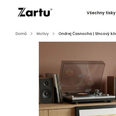
Všechny tisky
Domů
/
Motivy
/
Ondrej Časnocha | Slncový kô