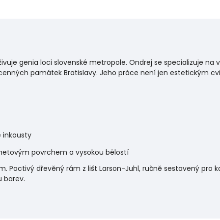
oživuje genia loci slovenské metropole. Ondrej se specializuje na
enných památek Bratislavy. Jeho práce není jen estetickým c
 inkousty
metovým povrchem a vysokou bělostí
 Poctivý dřevěný rám z lišt Larson-Juhl, ručně sestavený pro ka
u barev.