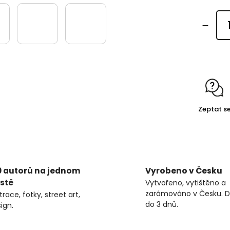
Zeptat s
0 autorů na jednom
Vyrobeno v Česku
stě
Vytvořeno, vytištěno a
zarámováno v Česku. D
strace, fotky, street art,
do 3 dnů.
ign.