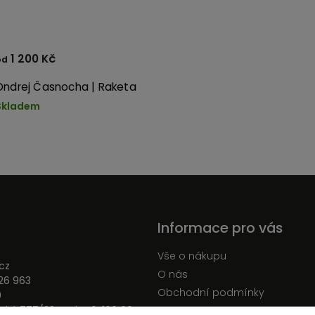
1 200 Kč
od
Ondrej Časnocha | Raketa
Skladem
Informace pro vás
Vše o nákupu
cz
O nás
26 963
Obchodní podmínky
0
ká 777/23, Praha 6, 160 00
Podmínky ochrany osobních ú