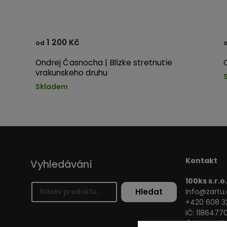
1 200 Kč
od
Ondrej Časnocha | Blízke stretnutie
vrakunskeho druhu
Skladem
Kontakt
Vyhledávání
100ks s.r.o.
Hledat
info@zartu.
+420 608 3
IČ: 1186477
Českomalíns