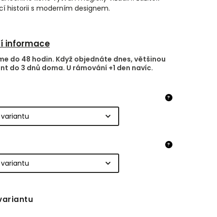
ící historii s moderním designem.
ní informace
e do 48 hodin. Když objednáte dnes, většinou
nt do 3 dnů doma. U rámování +1 den navíc.
?
?
variantu