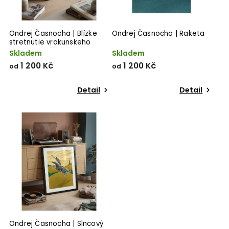
Ondrej Časnocha | Blízke
Ondrej Časnocha | Raketa
stretnutie vrakunskeho
druhu
Skladem
Skladem
1 200 Kč
1 200 Kč
od
od
Detail
Detail
Ondrej Časnocha | Slncový