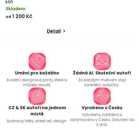
kôň
Skladem
1 200 Kč
od
Detail
Umění pro každého
Žádná AI. Skuteční autoři
Kvalitní designové printy, které si
Za každým motivem stojí
můžete dovolit.
konkrétní autor/ka.
CZ & SK autoři na jednom
Vyrobeno v Česku
místě
Vytvořeno, vytištěno a
zarámováno v Česku. Doručení do
Ilustrace, fotky, street art, design.
3 dnů.