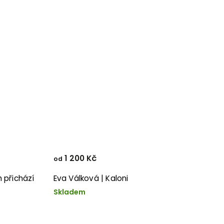
1 200 Kč
od
 přichází
Eva Válková | Kaloni
Skladem