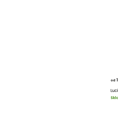
1
od
Luci
Skl