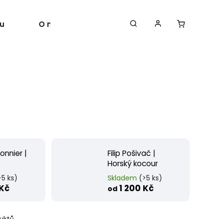
u
O nás
Autoři
onnier |
Filip Pošivač |
Horský kocour
>5 ks)
Skladem
(>5 ks)
 Kč
1 200 Kč
od