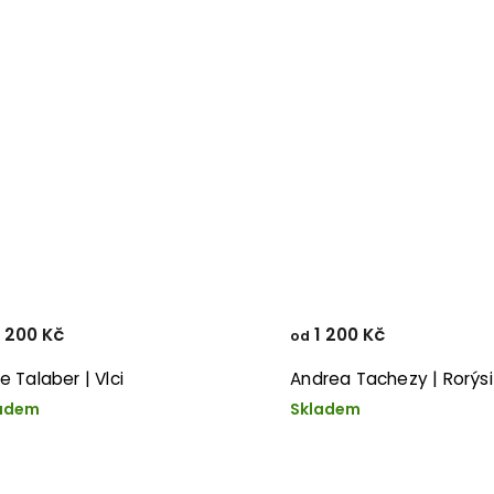
 200 Kč
1 200 Kč
od
e Talaber | Vlci
Andrea Tachezy | Rorýsi
adem
Skladem