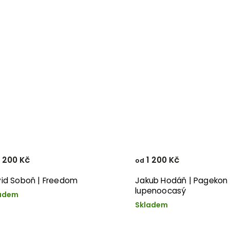
 200 Kč
1 200 Kč
od
id Soboň | Freedom
Jakub Hodáň | Pagekon
lupenoocasý
adem
Skladem