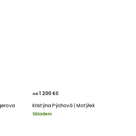
1 200 Kč
od
ngerova
Kristýna Pýchová | Motýlek
Skladem