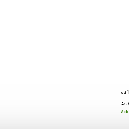
1
od
And
Skl