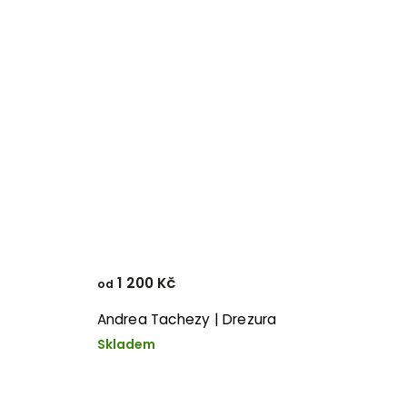
1 200 Kč
od
Andrea Tachezy | Drezura
Skladem