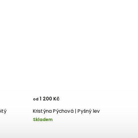
1 200 Kč
od
itý
Kristýna Pýchová | Pyšný lev
Skladem