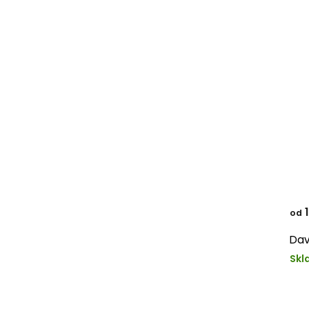
1
od
Dav
Skl