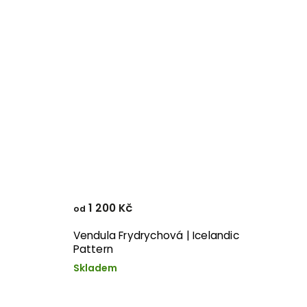
1 200 Kč
od
Vendula Frydrychová | Icelandic
Pattern
Skladem