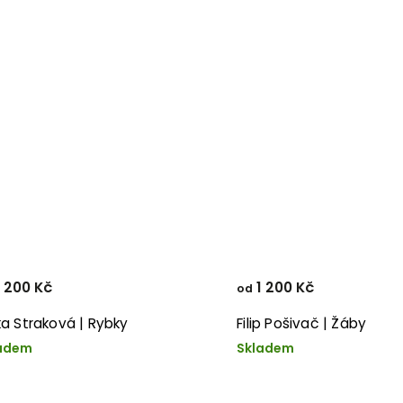
 200 Kč
1 200 Kč
od
ška Straková | Rybky
Filip Pošivač | Žáby
adem
Skladem