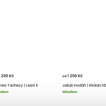
 200 Kč
1 200 Kč
od
rea Tachezy | Lesní II
Jakub Hodáň | Klokan hb
adem
Skladem