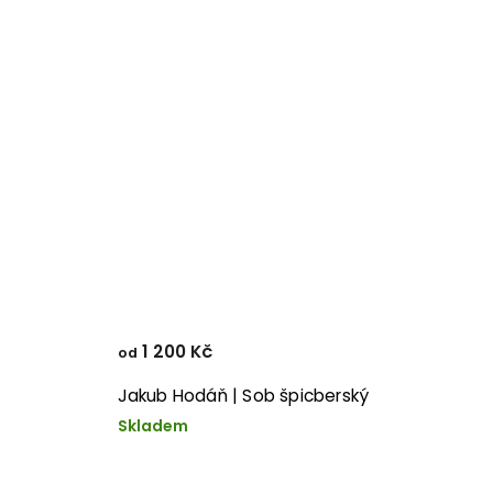
1 200 Kč
od
Jakub Hodáň | Sob špicberský
Skladem