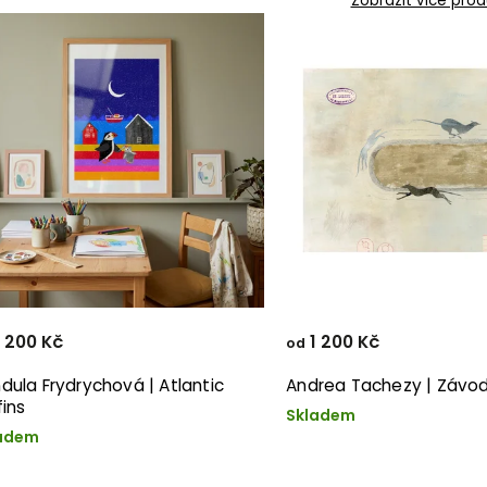
Zobrazit více prod
 200 Kč
1 200 Kč
od
dula Frydrychová | Atlantic
Andrea Tachezy | Závo
fins
Skladem
adem