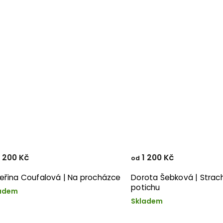
 200 Kč
1 200 Kč
od
eřina Coufalová | Na procházce
Dorota Šebková | Strach
potichu
adem
Skladem