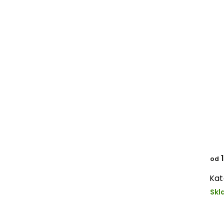
1
od
Kat
Skl