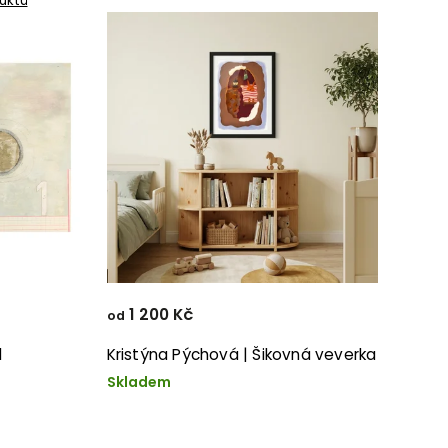
uktů
1 200 Kč
od
d
Kristýna Pýchová | Šikovná veverka
Skladem