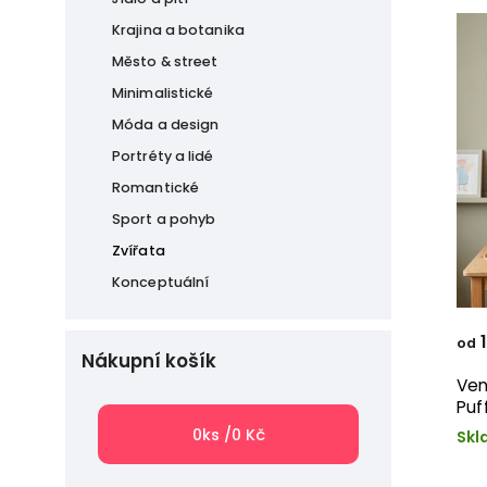
Krajina a botanika
Město & street
Minimalistické
Móda a design
Portréty a lidé
Romantické
Sport a pohyb
Zvířata
Konceptuální
1
od
Nákupní košík
Ven
Puf
0
ks /
0 Kč
Skl