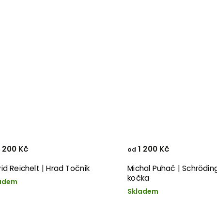
 200 Kč
1 200 Kč
od
id Reichelt | Hrad Točník
Michal Puhač | Schrödi
kočka
adem
Skladem