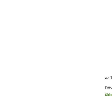
1
od
Dáv
Skl