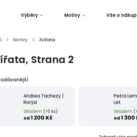
Výběry
Motivy
Vše o nákup
ů
/
Motivy
/
Zvířata
ířata
, Strana 2
rodávanější
Andrea Tachezy |
Petra Lem
Rorýsi
Let
Skladem
(>5 ks)
Skladem
(
1 200 Kč
1 300
od
od