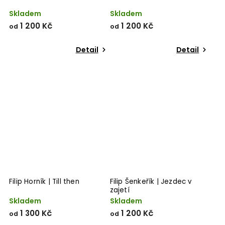
Skladem
Skladem
1 200 Kč
1 200 Kč
od
od
Detail
Detail
Filip Horník | Till then
Filip Šenkeřík | Jezdec v
zajetí
Skladem
Skladem
1 300 Kč
1 200 Kč
od
od