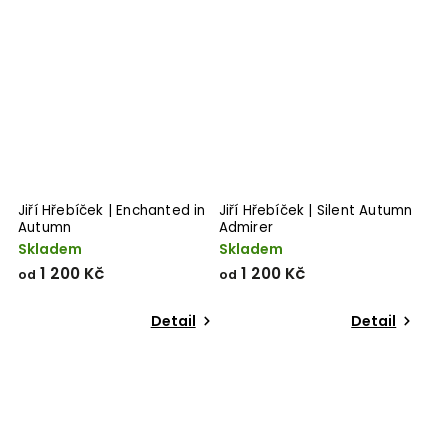
Jiří Hřebíček | Enchanted in
Jiří Hřebíček | Silent Autumn
Autumn
Admirer
Skladem
Skladem
1 200 Kč
1 200 Kč
od
od
Detail
Detail