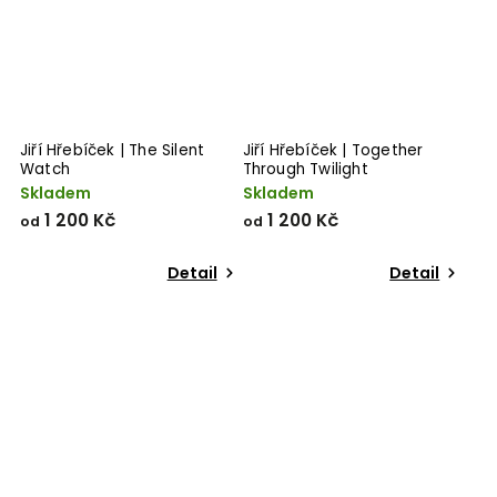
Jiří Hřebíček | The Silent
Jiří Hřebíček | Together
Watch
Through Twilight
Skladem
Skladem
1 200 Kč
1 200 Kč
od
od
Detail
Detail