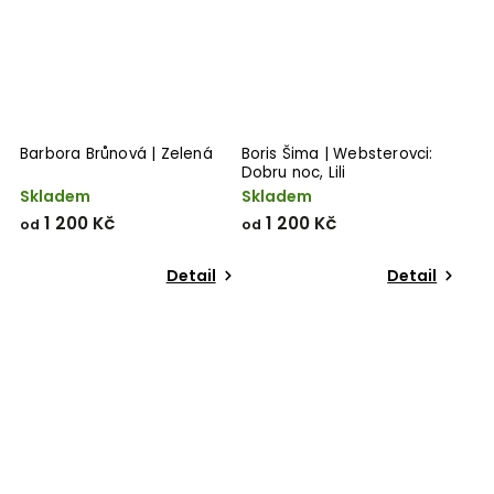
Barbora Brůnová | Zelená
Boris Šima | Websterovci:
Dobru noc, Lili
Skladem
Skladem
1 200 Kč
1 200 Kč
od
od
Detail
Detail