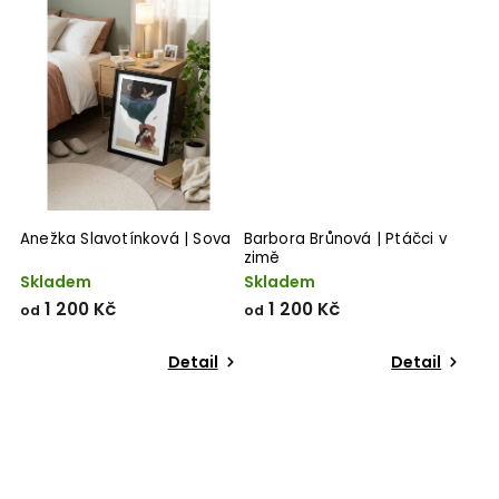
Anežka Slavotínková | Sova
Barbora Brůnová | Ptáčci v
zimě
Skladem
Skladem
1 200 Kč
1 200 Kč
od
od
Detail
Detail