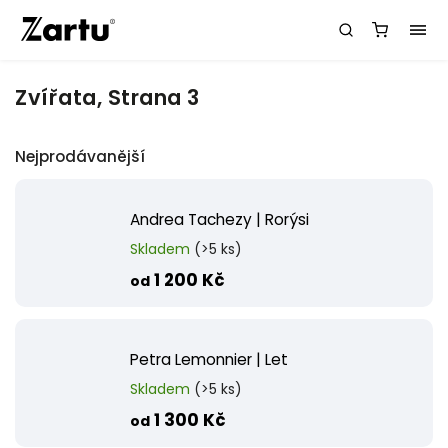
Zvířata
, Strana 3
Nejprodávanější
Andrea Tachezy | Rorýsi
Skladem
(>5 ks)
1 200 Kč
od
Petra Lemonnier | Let
Skladem
(>5 ks)
1 300 Kč
od