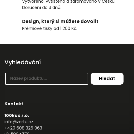
Vytvořeno, vytištěno a zarámováno v Česku.
Doručení do 3 dnů.
Design, který si můžete dovolit
Prémiové tisky od 1 200 Kč.
Vyhledávání
Hledat
Kontakt
100ks s.r.o.
info@zartu.cz
+420 608 326 963