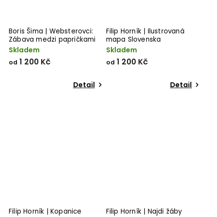
Boris Šima | Websterovci:
Filip Horník | Ilustrovaná
Zábava medzi papričkami
mapa Slovenska
Skladem
Skladem
1 200 Kč
1 200 Kč
od
od
Detail
Detail
Filip Horník | Kopanice
Filip Horník | Najdi žáby