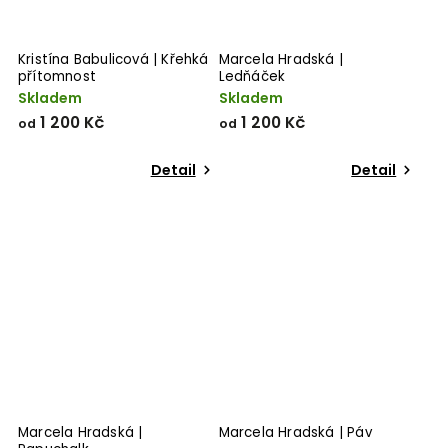
Kristína Babulicová | Křehká
Marcela Hradská |
přítomnost
Ledňáček
Skladem
Skladem
1 200 Kč
1 200 Kč
od
od
Detail
Detail
Marcela Hradská |
Marcela Hradská | Páv